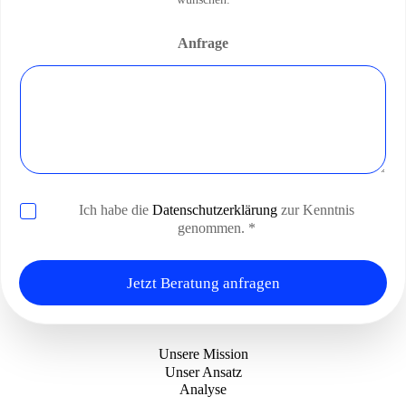
Anfrage
D
Ich habe die
Datenschutzerklärung
zur Kenntnis
a
genommen. *
t
e
n
Jetzt Beratung anfragen
s
c
h
u
Unsere Mission
t
Unser Ansatz
z
Analyse
*