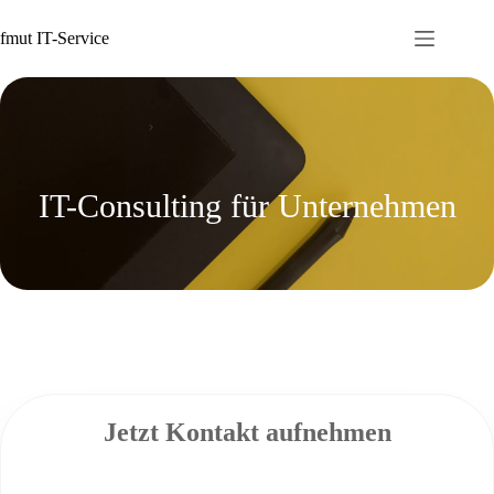
Zum
Inhalt
fmut IT-Service
springen
IT-Consulting für Unternehmen
Jetzt Kontakt aufnehmen