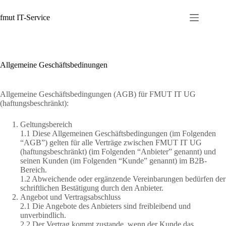
Zum
Inhalt
fmut IT-Service
springen
Allgemeine Geschäftsbedinungen
Allgemeine Geschäftsbedingungen (AGB) für FMUT IT UG
(haftungsbeschränkt):
Geltungsbereich
1.1 Diese Allgemeinen Geschäftsbedingungen (im Folgenden
“AGB”) gelten für alle Verträge zwischen FMUT IT UG
(haftungsbeschränkt) (im Folgenden “Anbieter” genannt) und
seinen Kunden (im Folgenden “Kunde” genannt) im B2B-
Bereich.
1.2 Abweichende oder ergänzende Vereinbarungen bedürfen der
schriftlichen Bestätigung durch den Anbieter.
Angebot und Vertragsabschluss
2.1 Die Angebote des Anbieters sind freibleibend und
unverbindlich.
2.2 Der Vertrag kommt zustande, wenn der Kunde das