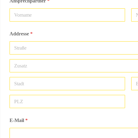
Ansprechpartner
*
Vorname
Nac
Addresse
*
Adresse Zeile 1
Anschrift
Zusatz
Stadt
Reg
Postleitzahl
E-Mail
*