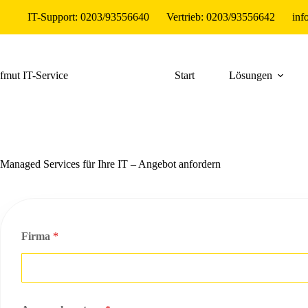
Zum
IT-Support: 0203/93556640
Vertrieb: 0203/93556642
inf
Inhalt
springen
fmut IT-Service
Start
Lösungen
Managed Services für Ihre IT – Angebot anfordern
Firma
*