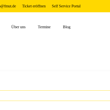
o@fmut.de
Ticket eröffnen
Self Service Portal
Über uns
Termine
Blog