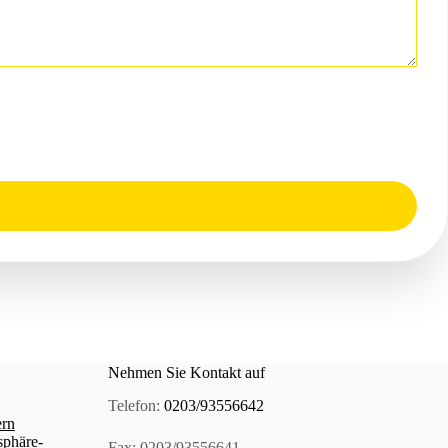
Nehmen Sie Kontakt auf
Telefon:
0203/93556642
ern
sphäre-
Fax:
0203/93556641